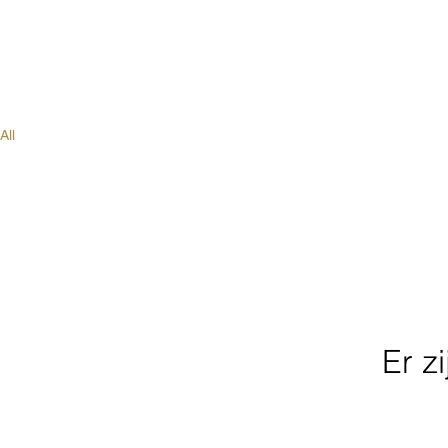
Home
Ove
All
Er z