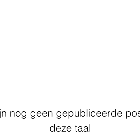
r ons
Kamers
FAQ
Vacatures
Sightseeing
Pri
ijn nog geen gepubliceerde pos
deze taal