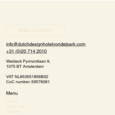
Boek uw verblijf
info@dutchdesignhotelvondelpark.com
+31 (0)20 714 2010
Waldeck Pyrmontlaan 9,
1075 BT Amsterdam
VAT NL853551856B02
CoC number: 59576081
Menu
Home
Over ons
Kamers