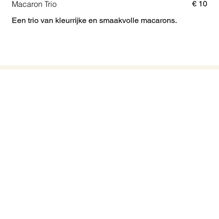
Macaron Trio
€ 10
Een trio van kleurrijke en smaakvolle macarons.
Boek uw verblijf
info@dutchdesignhotelvondelpark.com
+31 (0)20 714 2010
Waldeck Pyrmontlaan 9,
1075 BT Amsterdam
VAT NL853551856B02