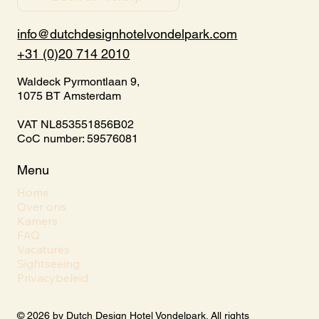
info@dutchdesignhotelvondelpark.com
+31 (0)20 714 2010
Waldeck Pyrmontlaan 9,
1075 BT Amsterdam
VAT NL853551856B02
CoC number: 59576081
Menu
Home
Over ons
Kamers
FAQ
Vacatures
Sightseeing
Privacybeleid
© 2026 by Dutch Design Hotel Vondelpark. All rights